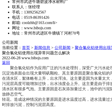
常州市武进牛塘碧波净水材料厂
联系人：张经理
手机：13092562567
电话：0519-86391426
邮箱: coolzhh@163.com/li>
网址：www.bibojs.com
地址：常州市武进区牛塘镇丫河村70号
公司新闻
当前位置：
首页
>
新闻信息
>
公司新闻
>
聚合氯化铝使用出现
聚合氯化铝使用出现异常问题怎么解决
2022-06-28
www.bibojs.com
返回
聚合氯化铝作为应用广泛的污水处理剂，深受广大污水处
沉淀池表面会出现大量明矾颗粒。其主要原因是聚合氯化铝的
在清水区，絮体略有上升，出水浑浊。这主要是因为水量太大
污泥层高度可能增加过快，出水浊度会上升。这主要是由于排
清水区有很多气泡。主要原因是石灰添加量过大，池中的污泥
放静态空气。
转花。造成这种情况的主要原因是进水温度过高，进水流量过
时排放污泥，控制污泥层高度。